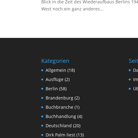
Blick in die Zeit des Wiederaufbaus Berlins 19
West noch ein ganz anderes...
Kategorien
Sei
Allgemein
(18)
Da
Ausflüge
(2)
I
Berlin
(58)
Üb
Brandenburg
(2)
Buchbranche
(1)
Buchhandlung
(4)
Deutschland
(20)
Dirk Palm liest
(13)