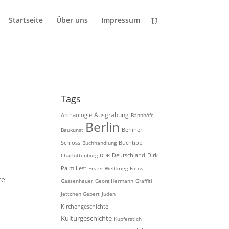
Startseite
Über uns
Impressum
Tags
Ausgrabung
Archäologie
Bahnhöfe
Berlin
Baukunst
Berliner
Schloss
Buchhandlung
Buchtipp
Charlottenburg
DDR
Deutschland
Dirk
r
Palm liest
Erster Weltkrieg
Fotos
te
Gassenhauer
Georg Hermann
Graffiti
Jettchen Gebert
Juden
Kirchengeschichte
Kulturgeschichte
Kupferstich