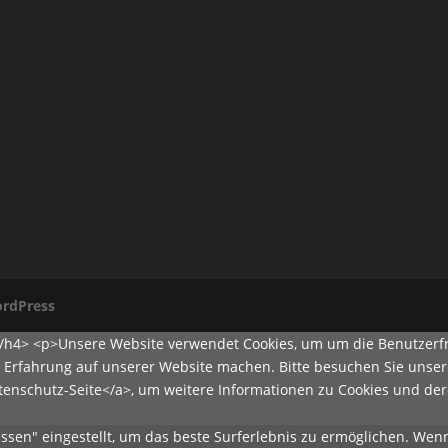
rdPress
</h4> <p>Unsere Website verwendet Cookies, um um die Benutzerfr
e Erfahrung auf unserer Website machen. Bitte besuchen Sie unser
atenschutz-Seite</a>, um weitere Informationen zu Cookies und d
lassen" eingestellt, um das beste Surferlebnis zu ermöglichen. W