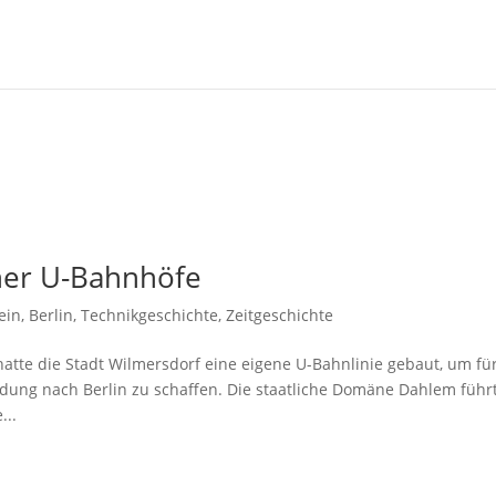
ner U-Bahnhöfe
ein
,
Berlin
,
Technikgeschichte
,
Zeitgeschichte
tte die Stadt Wilmersdorf eine eigene U-Bahnlinie gebaut, um fü
ndung nach Berlin zu schaffen. Die staatliche Domäne Dahlem führ
...