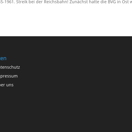
45-1961. Streik bei der Reichsbahn! Zunächst hatte die BVG in Ost 
ten
tenschutz
mpressum
er uns