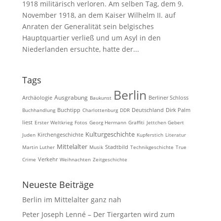
1918 militärisch verloren. Am selben Tag, dem 9.
November 1918, an dem Kaiser Wilhelm II. auf
Anraten der Generalität sein belgisches
Hauptquartier verließ und um Asyl in den
Niederlanden ersuchte, hatte der...
Tags
Berlin
Ausgrabung
Archäologie
Baukunst
Berliner Schloss
Buchhandlung
Buchtipp
Charlottenburg
DDR
Deutschland
Dirk Palm
liest
Erster Weltkrieg
Fotos
Georg Hermann
Graffiti
Jettchen Gebert
Kulturgeschichte
Kirchengeschichte
Juden
Kupferstich
Literatur
Mittelalter
Martin Luther
Musik
Stadtbild
Technikgeschichte
True
Crime
Verkehr
Weihnachten
Zeitgeschichte
Neueste Beiträge
Berlin im Mittelalter ganz nah
Peter Joseph Lenné – Der Tiergarten wird zum