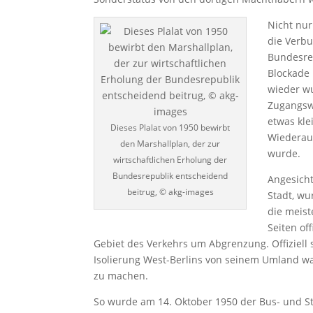
Nicht nur
die Verbu
Bundesrep
Blockade 
wieder wu
Zugangswe
etwas kle
Dieses Plalat von 1950 bewirbt
Wiederauf
den Marshallplan, der zur
wurde.
wirtschaftlichen Erholung der
Bundesrepublik entscheidend
Angesicht
beitrug, © akg-images
Stadt, wu
die meist
Seiten of
Gebiet des Verkehrs um Abgrenzung. Offiziell
Isolierung West-Berlins von seinem Umland w
zu machen.
So wurde am 14. Oktober 1950 der Bus- und 