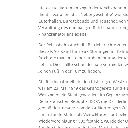
Die Westalliierten entzogen der Reichsbahn nu
diente: vor allem die „Nebengeschäfte“ wie K
Güterhallen, Bürogebäude und Tausende von 
Verwaltung des ehemaligen Reichsbahnvermöge
Finanzsenator ansiedelte.
Der Reichsbahn auch die Betriebsrechte zu ent
dies als Vorwand für neue Störungen im Bahn
fürchtete man, mit einer Umbenennung der R
liefern. Dies sollte schon deshalb vermieden 
„einen Fuß in der Tür“ zu haben.
Die Reichsbahnteile in den bisherigen West
war am 23. Mai 1949 das Grundgesetz für die 
Westzonen ein Staat geworden. Im Gegenzug 
Demokratischen Republik (DDR), die Ost-Berlin
gemäß den 1944/45 von den Alliierten getroff
einen Sonderstatus als Viersektorenstadt bek
Wiedervereinigung 1990 festhielt, wurde der O
Sonderstatus von den dortigen Machthabern w