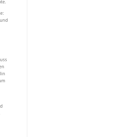
te.
e:
 und
nuss
den
lin
zum
nd
,