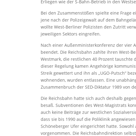
Erliegen wie der S-Bahn-Betrieb in den Wests
Bei den Zusammenstößen spielte eine Frage ein
jene nach der Polizeigewalt auf dem Bahngelä
wollte West-Berliner Polizisten den Zutritt ve
jeweiligen Sektors eingreifen.
Nach einer Außenministerkonferenz der vier A
beendet. Die Reichsbahn zahlte ihren West-Ber
Westmark, die restlichen 40 Prozent tauschte 
dieser Regelung kamen Angehörige kommunisti
Streik gewettert und ihn als „UGO-Putsch“ bez
wohnenden, wurden entlassen. Eine unabhängi
Zusammenbruch der SED-Diktatur 1989 von der
Die Reichsbahn hatte sich auch deshalb gegen
besaß. Subventionen des West-Magistrats konnt
auch keine Beiträge zur westlichen Sozialvers
dass sie bis 1990 auf die Poliklinik angewie
Schöneberger Ufer eingerichtet hatte. Sowoh
vorgenommen. Die Reichsbahndirektion selbst 