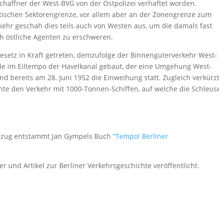
chaffner der West-BVG von der Ostpolizei verhaftet worden.
ischen Sektorengrenze, vor allem aber an der Zonengrenze zum
kehr geschah dies teils auch von Westen aus, um die damals fast
h östliche Agenten zu erschweren.
esetz in Kraft getreten, demzufolge der Binnengüterverkehr West-
de im Eiltempo der Havelkanal gebaut, der eine Umgehung West-
nd bereits am 28. Juni 1952 die Einweihung statt. Zugleich verkürz
te den Verkehr mit 1000-Tonnen-Schiffen, auf welche die Schleus
szug entstammt Jan Gympels Buch
“Tempo! Berliner
r und Artikel zur Berliner Verkehrsgeschichte veröffentlicht.