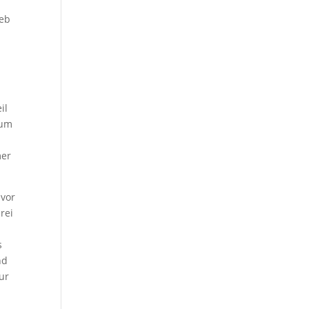
ieb
il
rum
mer
uvor
rei
s
nd
ur