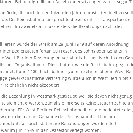
ektoren. Bei handgreiflichen Auseinandersetzungen gab es sogar To
e Rolle, die auch in den folgenden Jahren umstritten bleiben sollt
nde. Die Reichsbahn beanspruchte diese für ihre Transportpolizei
rwehren. Im Zweifelsfall musste stets die Besatzungsmacht des
lliierten wurde der Streik am 28. Juni 1949 auf deren Anordnung
liner Bediensteten fortan 60 Prozent des Lohns oder Gehalts in
die West-Berliner Regierung im Verhältnis 1:1 um. Nicht in den Ge
scher Organisationen. Diese hatten, wie die Reichsbahn, gegen 
eichnet. Rund 1400 Reichsbahner, gut ein Zehntel aller in West-Ber
ge gewerkschaftliche Vertretung wurde auch in West-Berlin bis 
 Reichsbahn nicht akzeptiert.
 die Bezahlung in Westmark gesträubt, weil sie davon nicht genug
e sie nicht erwarten, zumal sie ihrerseits keine Steuern zahlte u
icherung. Für West-Berliner Reichsbahnbedienstete bedeutete dies
sen waren, die man im Gebäude der Reichsbahndirektion am
l ambulante als auch stationäre Behandlungen wurden dort
war im Juni 1949 in den Ostsektor verlegt worden.