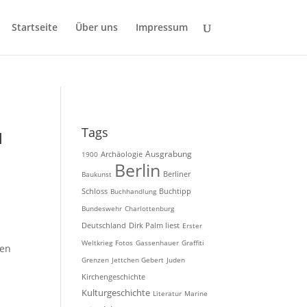
Startseite
Über uns
Impressum
u
Tags
Ausgrabung
Archäologie
1900
Berlin
Baukunst
Berliner
Schloss
Buchhandlung
Buchtipp
Bundeswehr
Charlottenburg
Deutschland
Dirk Palm liest
Erster
Weltkrieg
Fotos
Gassenhauer
Graffiti
nen
Grenzen
Jettchen Gebert
Juden
Kirchengeschichte
Kulturgeschichte
Literatur
Marine