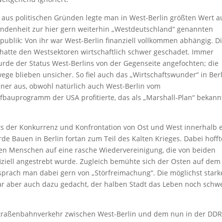
 aus politischen Gründen legte man in West-Berlin größten Wert a
ndenheit zur hier gern weiterhin „Westdeutschland“ genannten
ublik: Von ihr war West-Berlin finanziell vollkommen abhängig. D
hatte den Westsektoren wirtschaftlich schwer geschadet. Immer
rde der Status West-Berlins von der Gegenseite angefochten; die
ge blieben unsicher. So fiel auch das „Wirtschaftswunder“ in Ber
iner aus, obwohl natürlich auch West-Berlin vom
bauprogramm der USA profitierte, das als „Marshall-Plan“ bekann
s der Konkurrenz und Konfrontation von Ost und West innerhalb 
rde Bauen in Berlin fortan zum Teil des Kalten Krieges. Dabei hoff
en Menschen auf eine rasche Wiedervereinigung, die von beiden
fiziell angestrebt wurde. Zugleich bemühte sich der Osten auf dem
 sprach man dabei gern von „Störfreimachung“. Die möglichst stark
ar aber auch dazu gedacht, der halben Stadt das Leben noch schw
Straßenbahnverkehr zwischen West-Berlin und dem nun in der DD