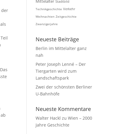
Mittelalter
Stadtbild
Technikgeschichte
Verkehr
 der
Weihnachten
Zeitgeschichte
als
Zwanzigerjahre
Teil
Neueste Beiträge
n
Berlin im Mittelalter ganz
nah
Peter Joseph Lenné – Der
 Das
Tiergarten wird zum
sste
Landschaftspark
n
Zwei der schönsten Berliner
U-Bahnhöfe
n
Neueste Kommentare
 ab
Walter Hackl
zu
Wien – 2000
Jahre Geschichte