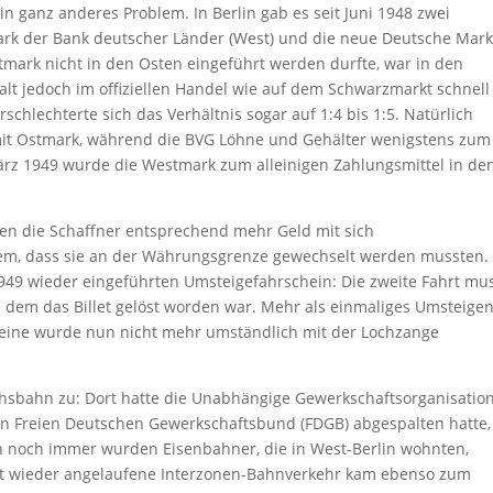
in ganz anderes Problem. In Berlin gab es seit Juni 1948 zwei
ark der Bank deutscher Länder (West) und die neue Deutsche Mark
mark nicht in den Osten eingeführt werden durfte, war in den
alt jedoch im offiziellen Handel wie auf dem Schwarzmarkt schnell 
schlechterte sich das Verhältnis sogar auf 1:4 bis 1:5. Natürlich
 mit Ostmark, während die BVG Löhne und Gehälter wenigstens zum 
ärz 1949 wurde die Westmark zum alleinigen Zahlungsmittel in de
ten die Schaffner entsprechend mehr Geld mit sich
m, dass sie an der Währungsgrenze gewechselt werden mussten.
949 wieder eingeführten Umsteigefahrschein: Die zweite Fahrt mu
 dem das Billet gelöst worden war. Mehr als einmaliges Umsteige
cheine wurde nun nicht mehr umständlich mit der Lochzange
ichsbahn zu: Dort hatte die Unabhängige Gewerkschaftsorganisatio
en Freien Deutschen Gewerkschaftsbund (FDGB) abgespalten hatte,
n noch immer wurden Eisenbahner, die in West-Berlin wohnten,
erst wieder angelaufene Interzonen-Bahnverkehr kam ebenso zum