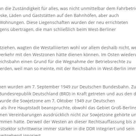
n die Zuständigkeit für alles, was nicht unmittelbar dem Fahrbetr
ioske, Läden und Gaststätten auf den Bahnhöfen, aber auch
Wohnungen. Diese Liegenschaften wurden der neu errichteten
ns übertragen, die man schließlich beim West-Berliner
ziehen, wagten die Westalliierten wohl vor allem deshalb nicht, we
verkehr mit den Westzonen hätte dienen können. Im Osten wiede
eichsbahn einen Grund für die Wegnahme der Betriebsrechte zu
werden, weil man so meinte, mit der Reichsbahn in West-Berlin im
zonen wurden am 7. September 1949 zur Deutschen Bundesbahn. Z
Bundesrepublik Deutschland (BRD) in Kraft getreten und aus den d
wurde die Sowjetzone am 7. Oktober 1949 zur Deutschen
 als ihre Hauptstadt beanspruchte, obwohl das Gebiet Groß-Berlin
enen Vereinbarungen ausdrücklich nicht zur Sowjetzone gehörte u
ommen hatte. Derweil der Westen an dieser Rechtsauffassung bis z
stsektor schrittweise immer stärker in die DDR integriert und sein
eitgehend ignoriert.