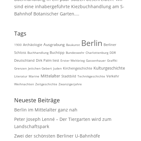
sind eine inhabergeführte Kiezbuchhandlung am S-
Bahnhof Botanischer Garten....
Tags
Berlin
Ausgrabung
Archäologie
1900
Baukunst
Berliner
Schloss
Buchhandlung
Buchtipp
Bundeswehr
Charlottenburg
DDR
Deutschland
Dirk Palm liest
Erster Weltkrieg
Gassenhauer
Graffiti
Kulturgeschichte
Kirchengeschichte
Grenzen
Jettchen Gebert
Juden
Mittelalter
Literatur
Marine
Stadtbild
Technikgeschichte
Verkehr
Weihnachten
Zeitgeschichte
Zwanzigerjahre
Neueste Beiträge
Berlin im Mittelalter ganz nah
Peter Joseph Lenné – Der Tiergarten wird zum
Landschaftspark
Zwei der schönsten Berliner U-Bahnhöfe