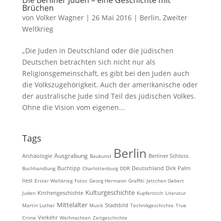
Die Berliner Juden – eine Geschichte mit
Brüchen
von
Volker Wagner
|
26 Mai 2016
|
Berlin
,
Zweiter
Weltkrieg
„Die Juden in Deutschland oder die jüdischen
Deutschen betrachten sich nicht nur als
Religionsgemeinschaft, es gibt bei den Juden auch
die Volkszugehörigkeit. Auch der amerikanische oder
der australische Jude sind Teil des jüdischen Volkes.
Ohne die Vision vom eigenen...
Tags
Berlin
Ausgrabung
Archäologie
Baukunst
Berliner Schloss
Buchhandlung
Buchtipp
Charlottenburg
DDR
Deutschland
Dirk Palm
liest
Erster Weltkrieg
Fotos
Georg Hermann
Graffiti
Jettchen Gebert
Kulturgeschichte
Kirchengeschichte
Juden
Kupferstich
Literatur
Mittelalter
Martin Luther
Musik
Stadtbild
Technikgeschichte
True
Crime
Verkehr
Weihnachten
Zeitgeschichte