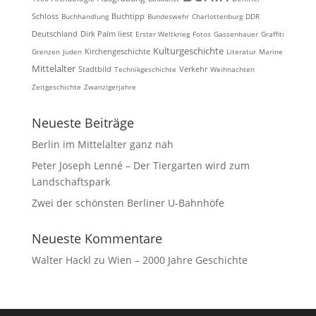
Schloss
Buchhandlung
Buchtipp
Bundeswehr
Charlottenburg
DDR
Deutschland
Dirk Palm liest
Erster Weltkrieg
Fotos
Gassenhauer
Graffiti
Kulturgeschichte
Kirchengeschichte
Grenzen
Juden
Literatur
Marine
Mittelalter
Stadtbild
Technikgeschichte
Verkehr
Weihnachten
Zeitgeschichte
Zwanzigerjahre
Neueste Beiträge
Berlin im Mittelalter ganz nah
Peter Joseph Lenné – Der Tiergarten wird zum
Landschaftspark
Zwei der schönsten Berliner U-Bahnhöfe
Neueste Kommentare
Walter Hackl
zu
Wien – 2000 Jahre Geschichte