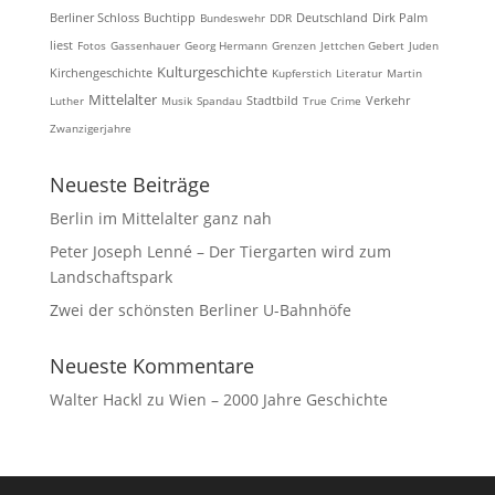
Berliner Schloss
Buchtipp
Bundeswehr
DDR
Deutschland
Dirk Palm
liest
Fotos
Gassenhauer
Georg Hermann
Grenzen
Jettchen Gebert
Juden
Kulturgeschichte
Kirchengeschichte
Kupferstich
Literatur
Martin
Mittelalter
Luther
Musik
Spandau
Stadtbild
True Crime
Verkehr
Zwanzigerjahre
Neueste Beiträge
Berlin im Mittelalter ganz nah
Peter Joseph Lenné – Der Tiergarten wird zum
Landschaftspark
Zwei der schönsten Berliner U-Bahnhöfe
Neueste Kommentare
Walter Hackl
zu
Wien – 2000 Jahre Geschichte