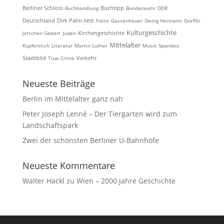
Berliner Schloss
Buchhandlung
Buchtipp
Bundeswehr
DDR
Deutschland
Dirk Palm liest
Fotos
Gassenhauer
Georg Hermann
Graffiti
Kulturgeschichte
Kirchengeschichte
Jettchen Gebert
Juden
Mittelalter
Kupferstich
Literatur
Martin Luther
Musik
Spandau
Stadtbild
True Crime
Verkehr
Neueste Beiträge
Berlin im Mittelalter ganz nah
Peter Joseph Lenné – Der Tiergarten wird zum
Landschaftspark
Zwei der schönsten Berliner U-Bahnhöfe
Neueste Kommentare
Walter Hackl
zu
Wien – 2000 Jahre Geschichte