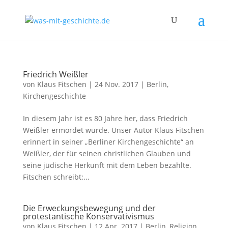
Friedrich Weißler
von
Klaus Fitschen
|
24 Nov. 2017
|
Berlin
,
Kirchengeschichte
In diesem Jahr ist es 80 Jahre her, dass Friedrich
Weißler ermordet wurde. Unser Autor Klaus Fitschen
erinnert in seiner „Berliner Kirchengeschichte“ an
Weißler, der für seinen christlichen Glauben und
seine jüdische Herkunft mit dem Leben bezahlte.
Fitschen schreibt:...
Die Erweckungsbewegung und der
protestantische Konservativismus
von
Klaus Fitschen
|
12 Apr. 2017
|
Berlin
,
Religion