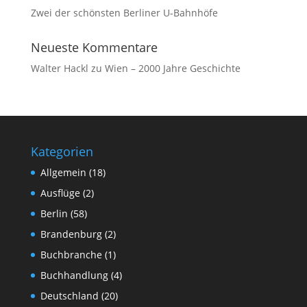
Zwei der schönsten Berliner U-Bahnhöfe
Neueste Kommentare
Walter Hackl
zu
Wien – 2000 Jahre Geschichte
Kategorien
Allgemein
(18)
Ausflüge
(2)
Berlin
(58)
Brandenburg
(2)
Buchbranche
(1)
Buchhandlung
(4)
Deutschland
(20)