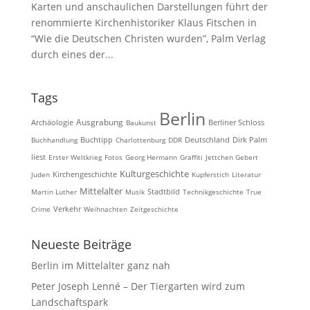
Karten und anschaulichen Darstellungen führt der
renommierte Kirchenhistoriker Klaus Fitschen in
“Wie die Deutschen Christen wurden”, Palm Verlag
durch eines der...
Tags
Berlin
Ausgrabung
Archäologie
Baukunst
Berliner Schloss
Buchhandlung
Buchtipp
Charlottenburg
DDR
Deutschland
Dirk Palm
liest
Erster Weltkrieg
Fotos
Georg Hermann
Graffiti
Jettchen Gebert
Kulturgeschichte
Kirchengeschichte
Juden
Kupferstich
Literatur
Mittelalter
Martin Luther
Musik
Stadtbild
Technikgeschichte
True
Crime
Verkehr
Weihnachten
Zeitgeschichte
Neueste Beiträge
Berlin im Mittelalter ganz nah
Peter Joseph Lenné – Der Tiergarten wird zum
Landschaftspark