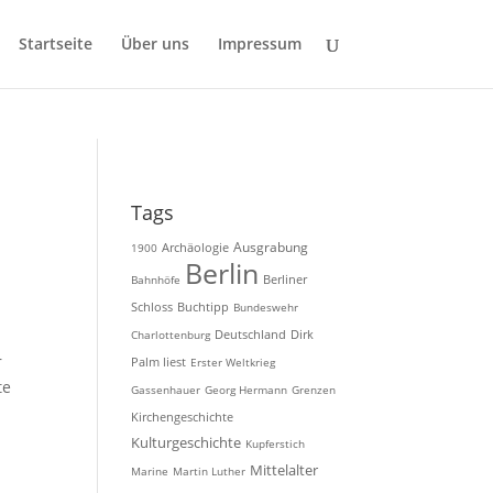
Startseite
Über uns
Impressum
Tags
Ausgrabung
Archäologie
1900
Berlin
Bahnhöfe
Berliner
Schloss
Buchtipp
Bundeswehr
Charlottenburg
Deutschland
Dirk
r
Palm liest
Erster Weltkrieg
te
Gassenhauer
Georg Hermann
Grenzen
Kirchengeschichte
Kulturgeschichte
Kupferstich
Mittelalter
Marine
Martin Luther