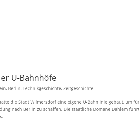
ner U-Bahnhöfe
ein
,
Berlin
,
Technikgeschichte
,
Zeitgeschichte
tte die Stadt Wilmersdorf eine eigene U-Bahnlinie gebaut, um fü
ndung nach Berlin zu schaffen. Die staatliche Domäne Dahlem führ
...