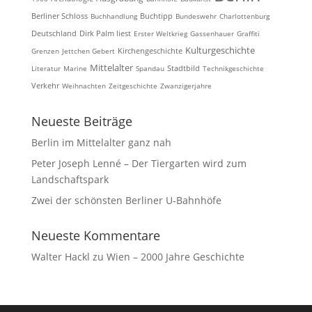
Berliner Schloss
Buchhandlung
Buchtipp
Bundeswehr
Charlottenburg
Deutschland
Dirk Palm liest
Erster Weltkrieg
Gassenhauer
Graffiti
Kulturgeschichte
Kirchengeschichte
Grenzen
Jettchen Gebert
Mittelalter
Literatur
Marine
Spandau
Stadtbild
Technikgeschichte
Verkehr
Weihnachten
Zeitgeschichte
Zwanzigerjahre
Neueste Beiträge
Berlin im Mittelalter ganz nah
Peter Joseph Lenné – Der Tiergarten wird zum
Landschaftspark
Zwei der schönsten Berliner U-Bahnhöfe
Neueste Kommentare
Walter Hackl
zu
Wien – 2000 Jahre Geschichte