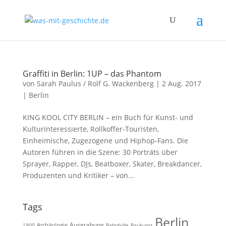
Graffiti in Berlin: 1UP – das Phantom
von
Sarah Paulus / Rolf G. Wackenberg
|
2 Aug. 2017
|
Berlin
KING KOOL CITY BERLIN – ein Buch für Kunst- und
Kulturinteressierte, Rollkoffer-Touristen,
Einheimische, Zugezogene und Hiphop-Fans. Die
Autoren führen in die Szene: 30 Porträts über
Sprayer, Rapper, DJs, Beatboxer, Skater, Breakdancer,
Produzenten und Kritiker – von...
Tags
Berlin
Ausgrabung
Archäologie
1900
Bahnhöfe
Baukunst