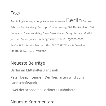
Tags
Berlin
Ausgrabung
Archäologie
Bahnhöfe
Baukunst
Berliner
Schloss
Buchhandlung
Buchtipp
Charlottenburg
DDR
Deutschland
Dirk
Palm liest
Erster Weltkrieg
Fotos
Gassenhauer
Georg Hermann
Graffiti
Kulturgeschichte
Kirchengeschichte
Jettchen Gebert
Juden
Mittelalter
Kupferstich
Literatur
Martin Luther
Musik
Spandau
Stadtbild
True Crime
Verkehr
Neueste Beiträge
Berlin im Mittelalter ganz nah
Peter Joseph Lenné – Der Tiergarten wird zum
Landschaftspark
Zwei der schönsten Berliner U-Bahnhöfe
Neueste Kommentare