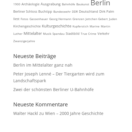
Berlin
Ausgrabung
Archäologie
1900
Bahnhöfe
Baukunst
Berliner Schloss
Buchtipp
Bundeswehr
DDR
Deutschland
Dirk Palm
liest
Fotos
Gassenhauer
Georg Hermann
Grenzen
Jettchen Gebert
Juden
Kulturgeschichte
Kirchengeschichte
Kupferstich
Marine
Martin
Mittelalter
Luther
Musik
Spandau
Stadtbild
True Crime
Verkehr
Zwanzigerjahre
Neueste Beiträge
Berlin im Mittelalter ganz nah
Peter Joseph Lenné – Der Tiergarten wird zum
Landschaftspark
Zwei der schönsten Berliner U-Bahnhöfe
Neueste Kommentare
Walter Hackl
zu
Wien – 2000 Jahre Geschichte