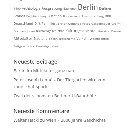
Berlin
Ausgrabung
Archäologie
1900
Baukunst
Berliner
Schloss
Buchhandlung
Buchtipp
Bundeswehr
Charlottenburg
DDR
Deutschland
Dirk Palm liest
Erster Weltkrieg
Fotos
Gassenhauer
Graffiti
Kulturgeschichte
Kirchengeschichte
Grenzen
Juden
Literatur
Marine
Mittelalter
Stadtbild
Technikgeschichte
Verkehr
Weihnachten
Zeitgeschichte
Zwanzigerjahre
Neueste Beiträge
Berlin im Mittelalter ganz nah
Peter Joseph Lenné – Der Tiergarten wird zum
Landschaftspark
Zwei der schönsten Berliner U-Bahnhöfe
Neueste Kommentare
Walter Hackl
zu
Wien – 2000 Jahre Geschichte