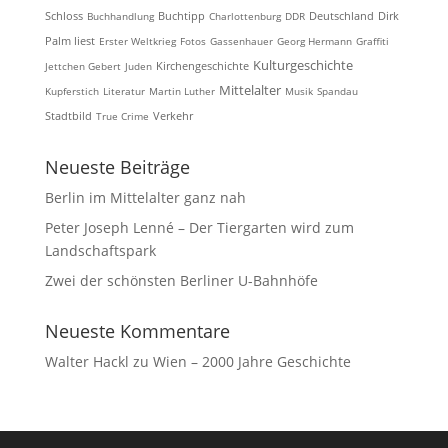
Schloss
Buchhandlung
Buchtipp
Charlottenburg
DDR
Deutschland
Dirk
Palm liest
Erster Weltkrieg
Fotos
Gassenhauer
Georg Hermann
Graffiti
Kulturgeschichte
Kirchengeschichte
Jettchen Gebert
Juden
Mittelalter
Kupferstich
Literatur
Martin Luther
Musik
Spandau
Stadtbild
True Crime
Verkehr
Neueste Beiträge
Berlin im Mittelalter ganz nah
Peter Joseph Lenné – Der Tiergarten wird zum
Landschaftspark
Zwei der schönsten Berliner U-Bahnhöfe
Neueste Kommentare
Walter Hackl
zu
Wien – 2000 Jahre Geschichte