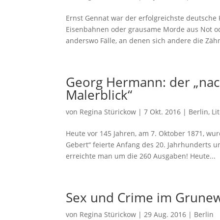
Ernst Gennat war der erfolgreichste deutsche 
Eisenbahnen oder grausame Morde aus Not ode
anderswo Fälle, an denen sich andere die Zähn
Georg Hermann: der „nac
Malerblick“
von
Regina Stürickow
|
7 Okt. 2016
|
Berlin
,
Li
Heute vor 145 Jahren, am 7. Oktober 1871, wu
Gebert“ feierte Anfang des 20. Jahrhunderts 
erreichte man um die 260 Ausgaben! Heute...
Sex und Crime im Grunew
von
Regina Stürickow
|
29 Aug. 2016
|
Berlin