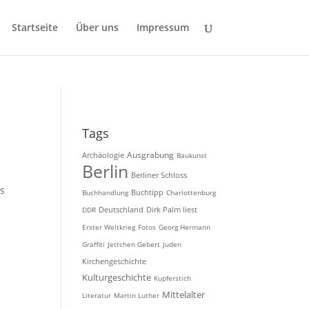
Startseite
Über uns
Impressum
Tags
Ausgrabung
Archäologie
Baukunst
Berlin
Berliner Schloss
as
Buchhandlung
Buchtipp
Charlottenburg
DDR
Deutschland
Dirk Palm liest
Erster Weltkrieg
Fotos
Georg Hermann
Graffiti
Jettchen Gebert
Juden
Kirchengeschichte
Kulturgeschichte
Kupferstich
Mittelalter
Literatur
Martin Luther