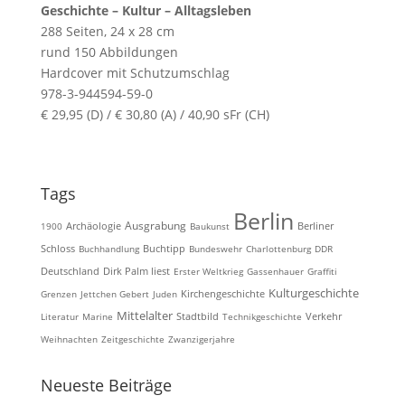
Geschichte – Kultur – Alltagsleben
288 Seiten, 24 x 28 cm
rund 150 Abbildungen
Hardcover mit Schutzumschlag
978-3-944594-59-0
€ 29,95 (D) / € 30,80 (A) / 40,90 sFr (CH)
Tags
Berlin
Ausgrabung
Archäologie
1900
Baukunst
Berliner
Schloss
Buchhandlung
Buchtipp
Bundeswehr
Charlottenburg
DDR
Deutschland
Dirk Palm liest
Erster Weltkrieg
Gassenhauer
Graffiti
Kulturgeschichte
Kirchengeschichte
Grenzen
Jettchen Gebert
Juden
Mittelalter
Literatur
Marine
Stadtbild
Technikgeschichte
Verkehr
Weihnachten
Zeitgeschichte
Zwanzigerjahre
Neueste Beiträge