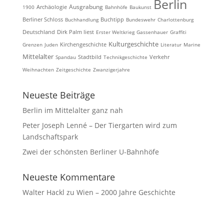
Berlin
Ausgrabung
Archäologie
1900
Bahnhöfe
Baukunst
Berliner Schloss
Buchhandlung
Buchtipp
Bundeswehr
Charlottenburg
Deutschland
Dirk Palm liest
Erster Weltkrieg
Gassenhauer
Graffiti
Kulturgeschichte
Kirchengeschichte
Grenzen
Juden
Literatur
Marine
Mittelalter
Spandau
Stadtbild
Technikgeschichte
Verkehr
Weihnachten
Zeitgeschichte
Zwanzigerjahre
Neueste Beiträge
Berlin im Mittelalter ganz nah
Peter Joseph Lenné – Der Tiergarten wird zum
Landschaftspark
Zwei der schönsten Berliner U-Bahnhöfe
Neueste Kommentare
Walter Hackl
zu
Wien – 2000 Jahre Geschichte