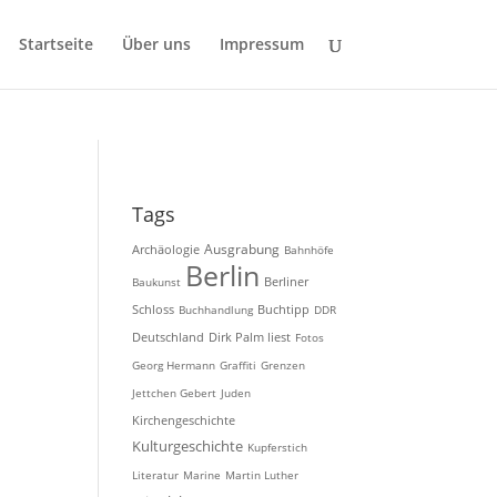
Startseite
Über uns
Impressum
Tags
Ausgrabung
Archäologie
Bahnhöfe
Berlin
Baukunst
Berliner
Schloss
Buchhandlung
Buchtipp
DDR
Deutschland
Dirk Palm liest
Fotos
Georg Hermann
Graffiti
Grenzen
Jettchen Gebert
Juden
Kirchengeschichte
Kulturgeschichte
Kupferstich
Literatur
Marine
Martin Luther