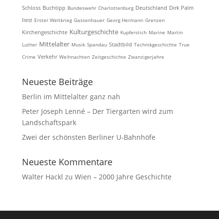
Schloss
Buchtipp
Bundeswehr
Charlottenburg
Deutschland
Dirk Palm
liest
Erster Weltkrieg
Gassenhauer
Georg Hermann
Grenzen
Kulturgeschichte
Kirchengeschichte
Kupferstich
Marine
Martin
Mittelalter
Luther
Musik
Spandau
Stadtbild
Technikgeschichte
True
Crime
Verkehr
Weihnachten
Zeitgeschichte
Zwanzigerjahre
Neueste Beiträge
Berlin im Mittelalter ganz nah
Peter Joseph Lenné – Der Tiergarten wird zum
Landschaftspark
Zwei der schönsten Berliner U-Bahnhöfe
Neueste Kommentare
Walter Hackl
zu
Wien – 2000 Jahre Geschichte