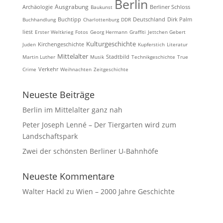
Berlin
Ausgrabung
Archäologie
Baukunst
Berliner Schloss
Buchhandlung
Buchtipp
Charlottenburg
DDR
Deutschland
Dirk Palm
liest
Erster Weltkrieg
Fotos
Georg Hermann
Graffiti
Jettchen Gebert
Kulturgeschichte
Kirchengeschichte
Juden
Kupferstich
Literatur
Mittelalter
Martin Luther
Musik
Stadtbild
Technikgeschichte
True
Crime
Verkehr
Weihnachten
Zeitgeschichte
Neueste Beiträge
Berlin im Mittelalter ganz nah
Peter Joseph Lenné – Der Tiergarten wird zum
Landschaftspark
Zwei der schönsten Berliner U-Bahnhöfe
Neueste Kommentare
Walter Hackl
zu
Wien – 2000 Jahre Geschichte