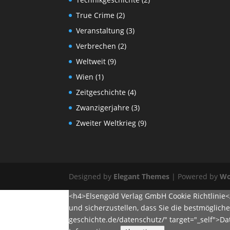
True Crime
(2)
Veranstaltung
(3)
Verbrechen
(2)
Weltweit
(9)
Wien
(1)
Zeitgeschichte
(4)
Zwanzigerjahre
(3)
Zweiter Weltkrieg
(9)
Designed by
Elegant Themes
| Powered by
Wo
<h4>Elsengold Verlag GmbH Cookie Richtlinie
und sicherzustellen, dass Sie die bestmöglich
geschichte.de/datenschutz/" target="_self">D