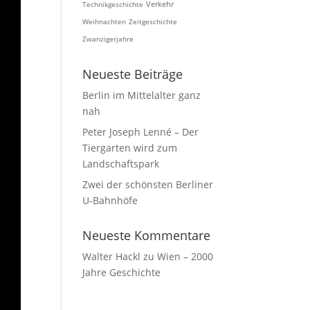
Technikgeschichte
Verkehr
Weihnachten
Zeitgeschichte
Zwanzigerjahre
Neueste Beiträge
Berlin im Mittelalter ganz
nah
Peter Joseph Lenné – Der
Tiergarten wird zum
Landschaftspark
Zwei der schönsten Berliner
U-Bahnhöfe
Neueste Kommentare
Walter Hackl
zu
Wien – 2000
Jahre Geschichte