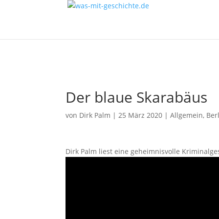
Der blaue Skarabäus
von
Dirk Palm
|
25 März 2020
|
Allgemein
,
Ber
Dirk Palm liest eine geheimnisvolle Kriminalges