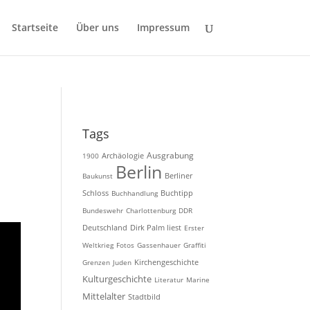
Startseite
Über uns
Impressum
Tags
Ausgrabung
Archäologie
1900
Berlin
Baukunst
Berliner
Schloss
Buchhandlung
Buchtipp
Bundeswehr
Charlottenburg
DDR
Deutschland
Dirk Palm liest
Erster
Weltkrieg
Fotos
Gassenhauer
Graffiti
Kirchengeschichte
Grenzen
Juden
Kulturgeschichte
Literatur
Marine
Mittelalter
Stadtbild