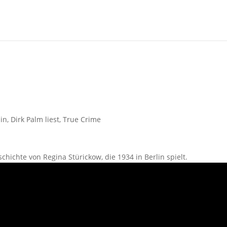
lin
,
Dirk Palm liest
,
True Crime
chichte von Regina Stürickow, die 1934 in Berlin spielt.