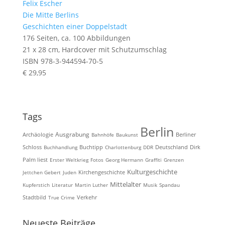
Felix Escher
Die Mitte Berlins
Geschichten einer Doppelstadt
176 Seiten, ca. 100 Abbildungen
21 x 28 cm, Hardcover mit Schutzumschlag
ISBN 978-3-944594-70-5
€ 29,95
Tags
Berlin
Ausgrabung
Archäologie
Bahnhöfe
Baukunst
Berliner
Schloss
Buchhandlung
Buchtipp
Charlottenburg
DDR
Deutschland
Dirk
Palm liest
Erster Weltkrieg
Fotos
Georg Hermann
Graffiti
Grenzen
Kulturgeschichte
Kirchengeschichte
Jettchen Gebert
Juden
Mittelalter
Kupferstich
Literatur
Martin Luther
Musik
Spandau
Stadtbild
True Crime
Verkehr
Neueste Beiträge