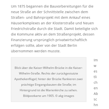
Um 1875 begannen die Bauvorbereitungen für die
neue Straße an der Schnittstelle zwischen dem
Straßen- und Bahnprojekt mit dem Ankauf eines
Häuserkomplexes an der Klosterstraße und Neuen
Friedrichstraße durch die Stadt. Damit beteiligte sich
die Kommune aktiv an dem Straßenprojekt, dessen
Finanzierung ursprünglich privatwirtschaftlich
erfolgen sollte, aber von der Stadt Berlin
übernommen werden musste.
Im
w
Blick über die Kaiser-Wilhelm-Brücke in die Kaiser-
es
Wilhelm-Straße. Rechts der zurückgestutzte
tli
Apothekenflügel; hinter der Brücke flankieren zwei
ch
prächtige Eingangsbauten die Straße; im
en
Hintergrund ist die Marienkirche zu sehen.
Ab
Bildpostkarte um 1905. © akg-images
sc
hn