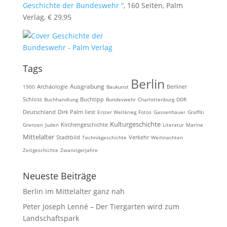
Geschichte der Bundeswehr “
, 160 Seiten, Palm
Verlag, € 29,95
Tags
Berlin
Ausgrabung
Archäologie
1900
Baukunst
Berliner
Schloss
Buchhandlung
Buchtipp
Bundeswehr
Charlottenburg
DDR
Deutschland
Dirk Palm liest
Erster Weltkrieg
Fotos
Gassenhauer
Graffiti
Kulturgeschichte
Kirchengeschichte
Grenzen
Juden
Literatur
Marine
Mittelalter
Stadtbild
Technikgeschichte
Verkehr
Weihnachten
Zeitgeschichte
Zwanzigerjahre
Neueste Beiträge
Berlin im Mittelalter ganz nah
Peter Joseph Lenné – Der Tiergarten wird zum
Landschaftspark