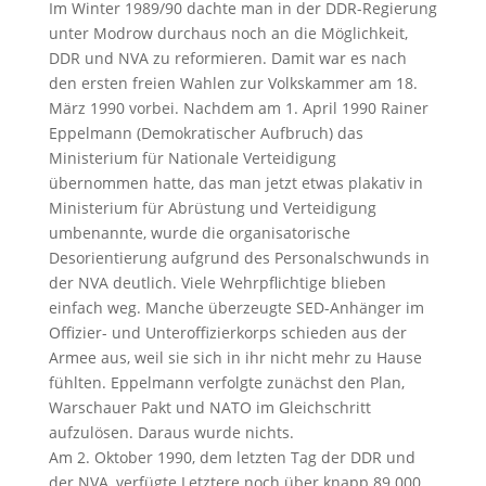
Im Winter 1989/90 dachte man in der DDR-Regierung
unter Modrow durchaus noch an die Möglichkeit,
DDR und NVA zu reformieren. Damit war es nach
den ersten freien Wahlen zur Volkskammer am 18.
März 1990 vorbei. Nachdem am 1. April 1990 Rainer
Eppelmann (Demokratischer Aufbruch) das
Ministerium für Nationale Verteidigung
übernommen hatte, das man jetzt etwas plakativ in
Ministerium für Abrüstung und Verteidigung
umbenannte, wurde die organisatorische
Desorientierung aufgrund des Personalschwunds in
der NVA deutlich. Viele Wehrpflichtige blieben
einfach weg. Manche überzeugte SED-Anhänger im
Offizier- und Unteroffizierkorps schieden aus der
Armee aus, weil sie sich in ihr nicht mehr zu Hause
fühlten. Eppelmann verfolgte zunächst den Plan,
Warschauer Pakt und NATO im Gleichschritt
aufzulösen. Daraus wurde nichts.
Am 2. Oktober 1990, dem letzten Tag der DDR und
der NVA, verfügte Letztere noch über knapp 89.000