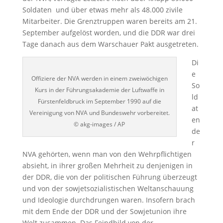
Soldaten und über etwas mehr als 48.000 zivile
Mitarbeiter. Die Grenztruppen waren bereits am 21.
September aufgelöst worden, und die DDR war drei
Tage danach aus dem Warschauer Pakt ausgetreten.
Di
e
Offiziere der NVA werden in einem zweiwöchigen
So
Kurs in der Führungsakademie der Luftwaffe in
ld
Fürstenfeldbruck im September 1990 auf die
at
Vereinigung von NVA und Bundeswehr vorbereitet.
en
© akg-images / AP
de
r
NVA gehörten, wenn man von den Wehrpflichtigen
absieht, in ihrer großen Mehrheit zu denjenigen in
der DDR, die von der politischen Führung überzeugt
und von der sowjetsozialistischen Weltanschauung
und Ideologie durchdrungen waren. Insofern brach
mit dem Ende der DDR und der Sowjetunion ihre
Welt zusammen. Das Feindbild von der