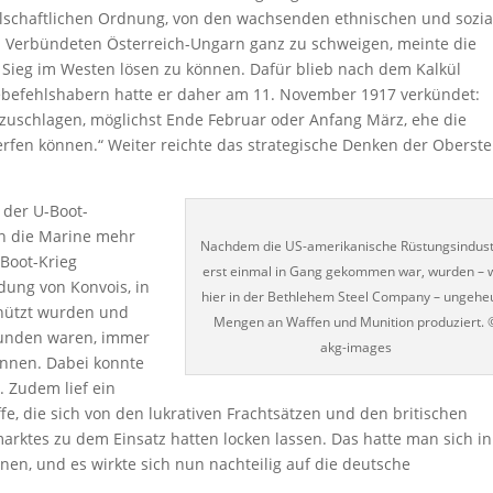
ellschaftlichen Ordnung, von den wachsenden ethnischen und sozi
 Verbündeten Österreich-Ungarn ganz zu schweigen, meinte die
 Sieg im Westen lösen zu können. Dafür blieb nach dem Kalkül
ebefehlshabern hatte er daher am 11. November 1917 verkündet:
uzuschlagen, möglichst Ende Februar oder Anfang März, ehe die
erfen können.“ Weiter reichte das strategische Denken der Oberst
der U-Boot-
nn die Marine mehr
Nachdem die US-amerikanische Rüstungsindust
-Boot-Krieg
erst einmal in Gang gekommen war, wurden – 
ldung von Konvois, in
hier in der Bethlehem Steel Company – ungehe
chützt wurden und
Mengen an Waffen und Munition produziert. 
bunden waren, immer
akg-images
önnen. Dabei konnte
. Zudem lief ein
fe, die sich von den lukrativen Frachtsätzen und den britischen
ktes zu dem Einsatz hatten locken lassen. Das hatte man sich in
en, und es wirkte sich nun nachteilig auf die deutsche