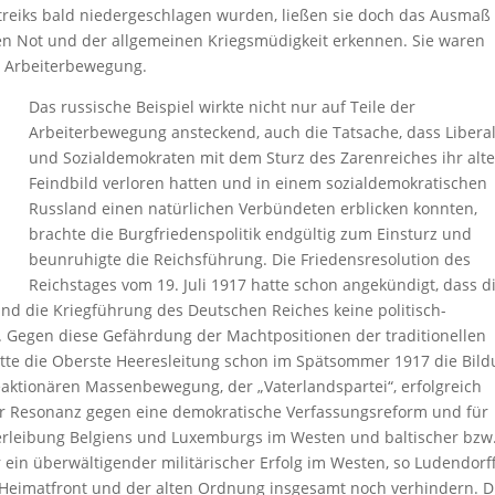
 Streiks bald niedergeschlagen wurden, ließen sie doch das Ausmaß
en Not und der allgemeinen Kriegsmüdigkeit erkennen. Sie waren
r Arbeiterbewegung.
Das russische Beispiel wirkte nicht nur auf Teile der
Arbeiterbewegung ansteckend, auch die Tatsache, dass Libera
und Sozialdemokraten mit dem Sturz des Zarenreiches ihr alt
Feindbild verloren hatten und in einem sozialdemokratischen
Russland einen natürlichen Verbündeten erblicken konnten,
brachte die Burgfriedenspolitik endgültig zum Einsturz und
beunruhigte die Reichsführung. Die Friedensresolution des
Reichstages vom 19. Juli 1917 hatte schon angekündigt, dass d
d die Kriegführung des Deutschen Reiches keine politisch-
 Gegen diese Gefährdung der Machtpositionen der traditionellen
hatte die Oberste Heeresleitung schon im Spätsommer 1917 die Bil
eaktionären Massenbewegung, der „Vaterlandspartei“, erfolgreich
ßer Resonanz gegen eine demokratische Verfassungsreform und für
verleibung Belgiens und Luxemburgs im Westen und baltischer bzw
ein überwältigender militärischer Erfolg im Westen, so Ludendorf
eimatfront und der alten Ordnung insgesamt noch verhindern. D