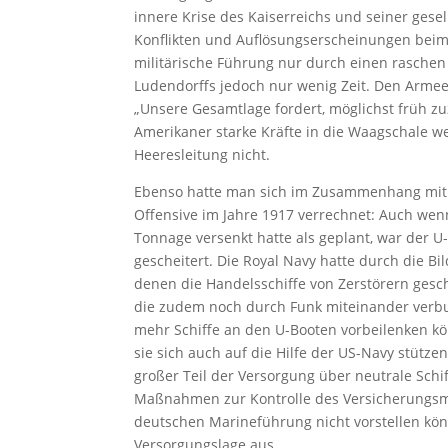
innere Krise des Kaiserreichs und seiner ges
Konflikten und Auflösungserscheinungen beim
militärische Führung nur durch einen raschen
Ludendorffs jedoch nur wenig Zeit. Den Arme
„Unsere Gesamtlage fordert, möglichst früh z
Amerikaner starke Kräfte in die Waagschale w
Heeresleitung nicht.
Ebenso hatte man sich im Zusammenhang mit 
Offensive im Jahre 1917 verrechnet: Auch we
Tonnage versenkt hatte als geplant, war der U
gescheitert. Die Royal Navy hatte durch die Bi
denen die Handelsschiffe von Zerstörern ges
die zudem noch durch Funk miteinander ver
mehr Schiffe an den U-Booten vorbeilenken k
sie sich auch auf die Hilfe der US-Navy stützen
großer Teil der Versorgung über neutrale Schif
Maßnahmen zur Kontrolle des Versicherungsmar
deutschen Marineführung nicht vorstellen könn
Versorgungslage aus.