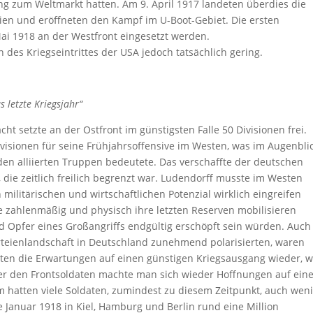
ng zum Weltmarkt hatten. Am 9. April 1917 landeten überdies die
nien und eröffneten den Kampf im U-Boot-Gebiet. Die ersten
ai 1918 an der Westfront eingesetzt werden.
 des Kriegseintrittes der USA jedoch tatsächlich gering.
 letzte Kriegsjahr“
 setzte an der Ostfront im günstigsten Falle 50 Divisionen frei.
ivisionen für seine Frühjahrsoffensive im Westen, was im Augenbli
n alliierten Truppen bedeutete. Das verschaffte der deutschen
 die zeitlich freilich begrenzt war. Ludendorff musste im Westen
 militärischen und wirtschaftlichen Potenzial wirklich eingreifen
 zahlenmäßig und physisch ihre letzten Reserven mobilisieren
 Opfer eines Großangriffs endgültig erschöpft sein würden. Auch
rteienlandschaft in Deutschland zunehmend polarisierten, waren
sten die Erwartungen auf einen günstigen Kriegsausgang wieder, 
er den Frontsoldaten machte man sich wieder Hoffnungen auf ein
m hatten viele Soldaten, zumindest zu diesem Zeitpunkt, auch wen
e Januar 1918 in Kiel, Hamburg und Berlin rund eine Million