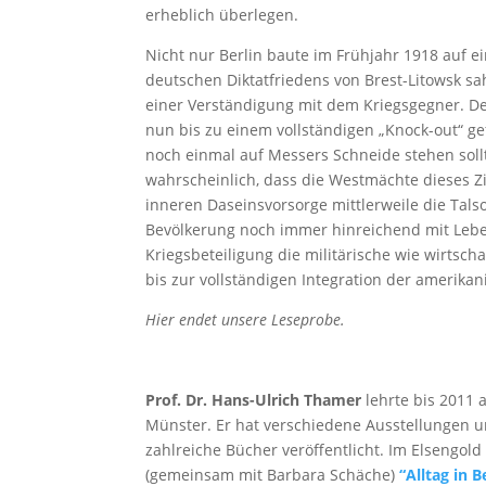
erheblich überlegen.
Nicht nur Berlin baute im Frühjahr 1918 auf e
deutschen Diktatfriedens von Brest-Litowsk sa
einer Verständigung mit dem Kriegsgegner. Der
nun bis zu einem vollständigen „Knock-out“ 
noch einmal auf Messers Schneide stehen sollte
wahrscheinlich, dass die Westmächte dieses Z
inneren Daseinsvorsorge mittlerweile die Tals
Bevölkerung noch immer hinreichend mit Lebe
Kriegsbeteiligung die militärische wie wirtsch
bis zur vollständigen Integration der amerikan
Hier endet unsere Leseprobe.
Prof. Dr. Hans-Ulrich Thamer
lehrte bis 2011 
Münster. Er hat verschiedene Ausstellungen 
zahlreiche Bücher veröffentlicht. Im Elsengol
(gemeinsam mit Barbara Schäche)
“Alltag in B