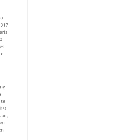
so
1917
aris
80
 es
te
ang
s
sse
hst
oir,
rom
en