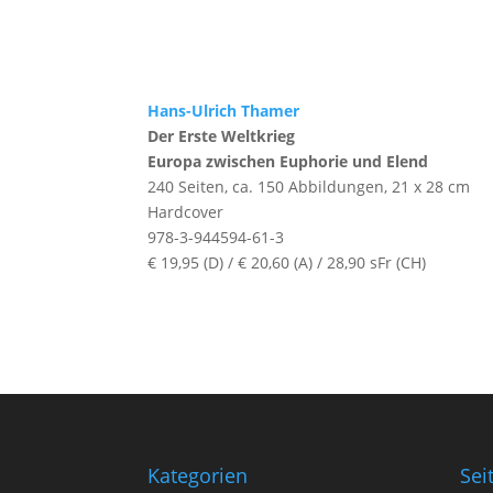
Hans-Ulrich Thamer
Der Erste Weltkrieg
Europa zwischen Euphorie und Elend
240 Seiten, ca. 150 Abbildungen, 21 x 28 cm
Hardcover
978-3-944594-61-3
€ 19,95 (D) / € 20,60 (A) / 28,90 sFr (CH)
Kategorien
Sei