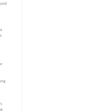
 und
le
es
ie
dung
.
fs
ie