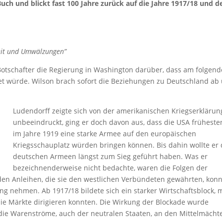
uch und blickt fast 100 Jahre zurück auf die Jahre 1917/18 und d
eit und Umwälzungen”
Botschafter die Regierung in Washington darüber, dass am folgen
et würde. Wilson brach sofort die Beziehungen zu Deutschland ab
Ludendorff zeigte sich von der amerikanischen Kriegserklärun
unbeeindruckt, ging er doch davon aus, dass die USA früheste
im Jahre 1919 eine starke Armee auf den europäischen
Kriegsschauplatz würden bringen können. Bis dahin wollte er 
deutschen Armeen längst zum Sieg geführt haben. Was er
bezeichnenderweise nicht bedachte, waren die Folgen der
 den Anleihen, die sie den westlichen Verbündeten gewährten, kon
ng nehmen. Ab 1917/18 bildete sich ein starker Wirtschaftsblock, m
die Märkte dirigieren konnten. Die Wirkung der Blockade wurde
die Warenströme, auch der neutralen Staaten, an den Mittelmächt