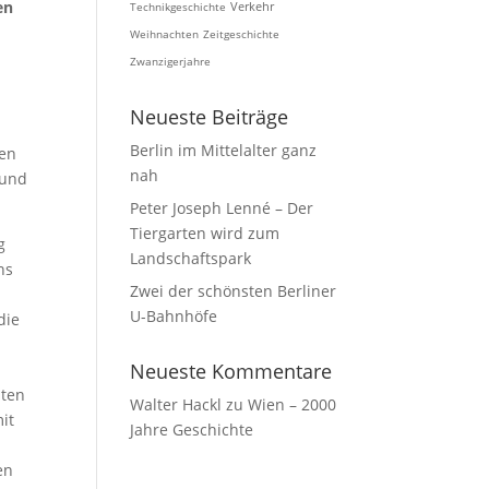
en
Technikgeschichte
Verkehr
Weihnachten
Zeitgeschichte
Zwanzigerjahre
Neueste Beiträge
Berlin im Mittelalter ganz
den
nah
 und
Peter Joseph Lenné – Der
Tiergarten wird zum
g
Landschaftspark
ns
Zwei der schönsten Berliner
U-Bahnhöfe
die
Neueste Kommentare
nten
Walter Hackl
zu
Wien – 2000
it
Jahre Geschichte
en