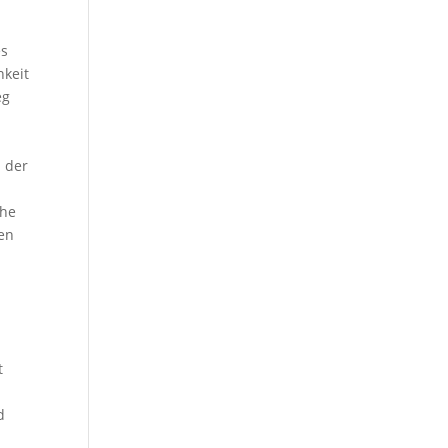
es
hkeit
eg
i der
che
pen
t
d