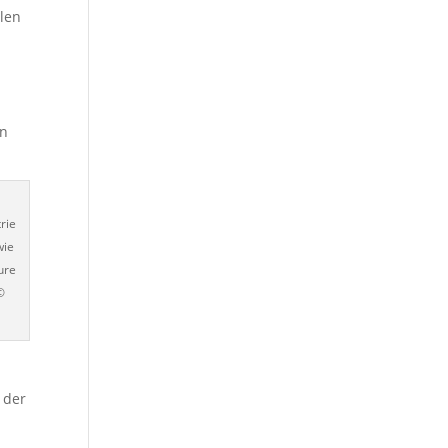
alen
en
rie
wie
ure
©
 der