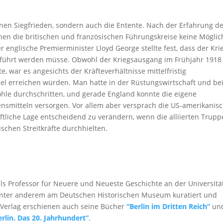
inen Siegfrieden, sondern auch die Entente. Nach der Erfahrung d
hen die britischen und französischen Führungskreise keine Möglic
 englische Premierminister Lloyd George stellte fest, dass der Kri
geführt werden müsse. Obwohl der Kriegsausgang im Frühjahr 1918
, war es angesichts der Kräfteverhältnisse mittelfristig
iel erreichen würden. Man hatte in der Rüstungswirtschaft und be
ohle durchschritten, und gerade England konnte die eigene
nsmitteln versorgen. Vor allem aber versprach die US-amerikanis
aftliche Lage entscheidend zu verändern, wenn die alliierten Trup
ischen Streitkräfte durchhielten.
als Professor für Neuere und Neueste Geschichte an der Universitä
unter anderem am Deutschen Historischen Museum kuratiert und
d Verlag erschienen auch seine Bücher
“Berlin im Dritten Reich”
un
erlin. Das 20. Jahrhundert”
.