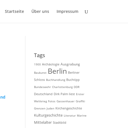
Startseite
Über uns
Impressum
Tags
Ausgrabung
Archäologie
1900
Berlin
Baukunst
Berliner
Schloss
Buchhandlung
Buchtipp
Bundeswehr
Charlottenburg
DDR
Deutschland
Dirk Palm liest
Erster
und
Weltkrieg
Fotos
Gassenhauer
Graffiti
Kirchengeschichte
Grenzen
Juden
,
Kulturgeschichte
Literatur
Marine
Mittelalter
Stadtbild