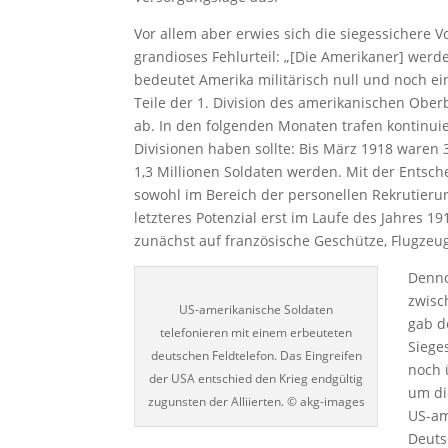
Vor allem aber erwies sich die siegessichere
grandioses Fehlurteil: „[Die Amerikaner] wer
bedeutet Amerika militärisch null und noch ein
Teile der 1. Division des amerikanischen Ober
ab. In den folgenden Monaten trafen kontinuier
Divisionen haben sollte: Bis März 1918 waren
1,3 Millionen Soldaten werden. Mit der Entsch
sowohl im Bereich der personellen Rekrutierun
letzteres Potenzial erst im Laufe des Jahres 
zunächst auf französische Geschütze, Flugze
Denno
zwisc
US-amerikanische Soldaten
gab d
telefonieren mit einem erbeuteten
Siege
deutschen Feldtelefon. Das Eingreifen
noch 
der USA entschied den Krieg endgültig
um di
zugunsten der Alliierten. © akg-images
US-am
Deuts