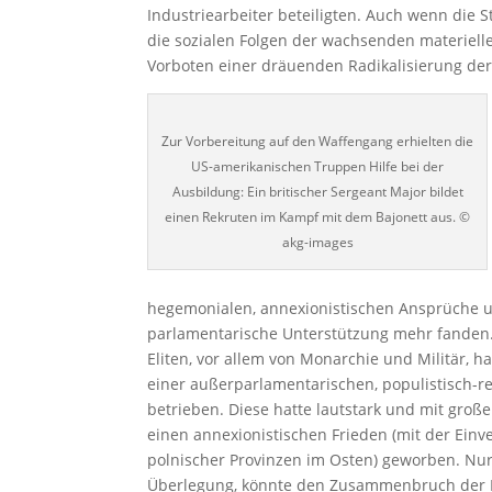
Industriearbeiter beteiligten. Auch wenn die
die sozialen Folgen der wachsenden materiell
Vorboten einer dräuenden Radikalisierung de
Zur Vorbereitung auf den Waffengang erhielten die
US-amerikanischen Truppen Hilfe bei der
Ausbildung: Ein britischer Sergeant Major bildet
einen Rekruten im Kampf mit dem Bajonett aus. ©
akg-images
hegemonialen, annexionistischen Ansprüche un
parlamentarische Unterstützung mehr fanden.
Eliten, vor allem von Monarchie und Militär, 
einer außerparlamentarischen, populistisch-r
betrieben. Diese hatte lautstark und mit gro
einen annexionistischen Frieden (mit der Ein
polnischer Provinzen im Osten) geworben. Nur 
Überlegung, könnte den Zusammenbruch der H