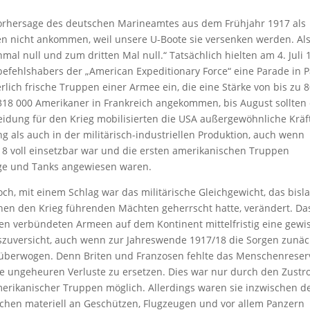
 Vorhersage des deutschen Marineamtes aus dem Frühjahr 1917 als
den nicht ankommen, weil unsere U-Boote sie versenken werden. Al
mal null und zum dritten Mal null.“ Tatsächlich hielten am 4. Juli 
befehlshabers der „American Expeditionary Force“ eine Parade in P
lich frische Truppen einer Armee ein, die eine Stärke von bis zu 
 318 000 Amerikaner in Frankreich angekommen, bis August sollten
eidung für den Krieg mobilisierten die USA außergewöhnliche Kräf
g als auch in der militärisch-industriellen Produktion, auch wenn
1918 voll einsetzbar war und die ersten amerikanischen Truppen
uge und Tanks angewiesen waren.
ch, mit einem Schlag war das militärische Gleichgewicht, das bisl
hen den Krieg führenden Mächten geherrscht hatte, verändert. Da
en verbündeten Armeen auf dem Kontinent mittelfristig eine gewi
szuversicht, auch wenn zur Jahreswende 1917/18 die Sorgen zunäc
überwogen. Denn Briten und Franzosen fehlte das Menschenreserv
e ungeheuren Verluste zu ersetzen. Dies war nur durch den Zust
erikanischer Truppen möglich. Allerdings waren sie inzwischen d
chen materiell an Geschützen, Flugzeugen und vor allem Panzern