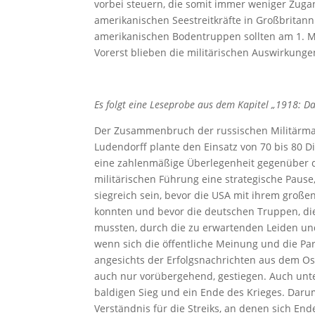
vorbei steuern, die somit immer weniger Zuga
amerikanischen Seestreitkräfte in Großbritan
amerikanischen Bodentruppen sollten am 1. M
Vorerst blieben die militärischen Auswirkungen
Es folgt eine Leseprobe aus dem Kapitel „1918: Das
Der Zusammenbruch der russischen Militärmacht
Ludendorff plante den Einsatz von 70 bis 80 D
eine zahlenmäßige Überlegenheit gegenüber de
militärischen Führung eine strategische Pause,
siegreich sein, bevor die USA mit ihrem großen
konnten und bevor die deutschen Truppen, die
mussten, durch die zu erwartenden Leiden und
wenn sich die öffentliche Meinung und die Pa
angesichts der Erfolgsnachrichten aus dem O
auch nur vorübergehend, gestiegen. Auch unt
baldigen Sieg und ein Ende des Krieges. Daru
Verständnis für die Streiks, an denen sich End