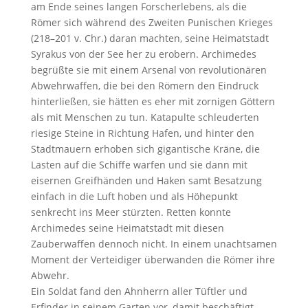
am Ende seines langen Forscherlebens, als die
Römer sich während des Zweiten Punischen Krieges
(218–201 v. Chr.) daran machten, seine Heimatstadt
Syrakus von der See her zu erobern. Archimedes
begrüßte sie mit einem Arsenal von revolutionären
Abwehrwaffen, die bei den Römern den Eindruck
hinterließen, sie hätten es eher mit zornigen Göttern
als mit Menschen zu tun. Katapulte schleuderten
riesige Steine in Richtung Hafen, und hinter den
Stadtmauern erhoben sich gigantische Kräne, die
Lasten auf die Schiffe warfen und sie dann mit
eisernen Greifhänden und Haken samt Besatzung
einfach in die Luft hoben und als Höhepunkt
senkrecht ins Meer stürzten. Retten konnte
Archimedes seine Heimatstadt mit diesen
Zauberwaffen dennoch nicht. In einem unachtsamen
Moment der Verteidiger überwanden die Römer ihre
Abwehr.
Ein Soldat fand den Ahnherrn aller Tüftler und
Erfinder in seinem Garten vor, damit beschäftigt,