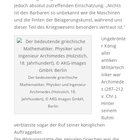
jedoch absolut zutreffenden Einschätzung: „Nichts
ist den Barbaren so unbekannt wie die Maschinen
und die Finten der Belagerungskunst, während uns
dieser Teil des Kriegswesens besonders vertraut ist.“
Ungekrönte
r König
aller
antiken
Militärtech
niker war
Der bedeutende griechische
Archimede
Mathematiker, Physiker und Ingenieur
s (287–212
Archimedes (Holzstich, 18.
v. Chr.).
Jahrhundert), © AKG-Images GmbH,
Hinter
Berlin
seinem
Ruhm
verblasste sogar der Ruf seiner königlichen
Auftraggeber.
Die Wirkungsstätte des genialen Griechen war die