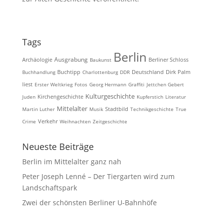
Tags
Berlin
Ausgrabung
Archäologie
Baukunst
Berliner Schloss
Buchhandlung
Buchtipp
Charlottenburg
DDR
Deutschland
Dirk Palm
liest
Erster Weltkrieg
Fotos
Georg Hermann
Graffiti
Jettchen Gebert
Kulturgeschichte
Kirchengeschichte
Juden
Kupferstich
Literatur
Mittelalter
Martin Luther
Musik
Stadtbild
Technikgeschichte
True
Crime
Verkehr
Weihnachten
Zeitgeschichte
Neueste Beiträge
Berlin im Mittelalter ganz nah
Peter Joseph Lenné – Der Tiergarten wird zum
Landschaftspark
Zwei der schönsten Berliner U-Bahnhöfe