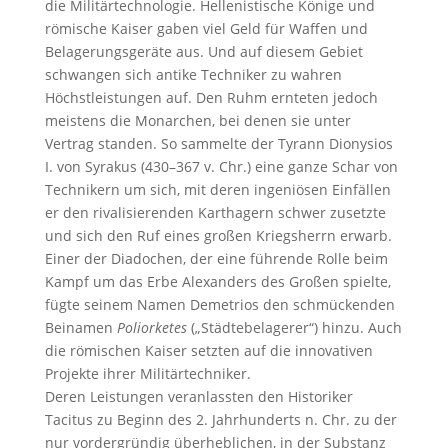
die Militärtechnologie. Hellenistische Könige und
römische Kaiser gaben viel Geld für Waffen und
Belagerungsgeräte aus. Und auf diesem Gebiet
schwangen sich antike Techniker zu wahren
Höchstleistungen auf. Den Ruhm ernteten jedoch
meistens die Monarchen, bei denen sie unter
Vertrag standen. So sammelte der Tyrann Dionysios
I. von Syrakus (430–367 v. Chr.) eine ganze Schar von
Technikern um sich, mit deren ingeniösen Einfällen
er den rivalisierenden Karthagern schwer zusetzte
und sich den Ruf eines großen Kriegsherrn erwarb.
Einer der Diadochen, der eine führende Rolle beim
Kampf um das Erbe Alexanders des Großen spielte,
fügte seinem Namen Demetrios den schmückenden
Beinamen
Poliorketes
(„Städtebelagerer“) hinzu. Auch
die römischen Kaiser setzten auf die innovativen
Projekte ihrer Militärtechniker.
Deren Leistungen veranlassten den Historiker
Tacitus zu Beginn des 2. Jahrhunderts n. Chr. zu der
nur vordergründig überheblichen, in der Substanz